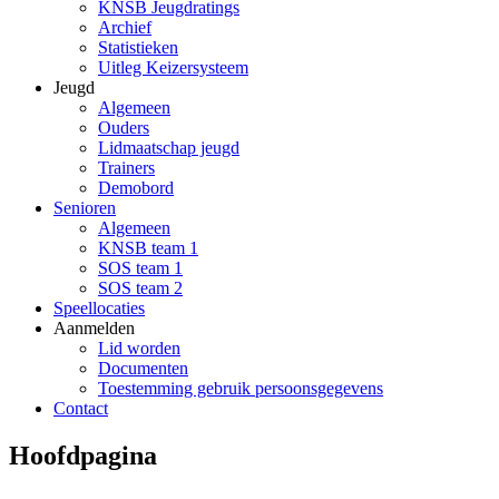
KNSB Jeugdratings
Archief
Statistieken
Uitleg Keizersysteem
Jeugd
Algemeen
Ouders
Lidmaatschap jeugd
Trainers
Demobord
Senioren
Algemeen
KNSB team 1
SOS team 1
SOS team 2
Speellocaties
Aanmelden
Lid worden
Documenten
Toestemming gebruik persoonsgegevens
Contact
Hoofdpagina